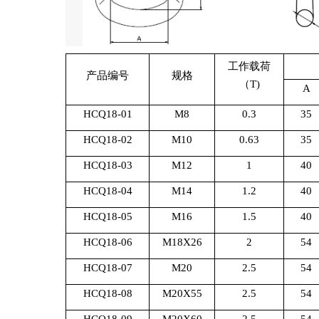
工作载荷
产品编号
规格
（
T)
A
HCQ18-01
M8
0.3
35
HCQ18-02
M10
0.63
35
HCQ18-03
M12
1
40
HCQ18-04
M14
1.2
40
HCQ18-05
M16
1.5
40
HCQ18-06
M18X26
2
54
HCQ18-07
M20
2.5
54
HCQ18-08
M20X55
2.5
54
HCQ18-09
M20X60
2.5
54