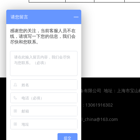
请您留言
感谢您的关注，当前客服人员不在
线，请填写一下您的信息，我们会
尽快和您联系。
上一个：
旋转吊环螺钉
下一个：
眼型旋转吊环
版权所有：上海皇嘉力起重设备有限公司 地址：上海市宝
电话： 021-58255796
手机 ：13061916302
QQ: 2434706448
邮箱：hjl_china@163.com
提交