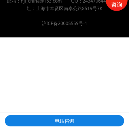
邮箱：hjl_china@163.com QQ：2434706448 地
址：上海市奉贤区南奉公路8519号7K
沪ICP备20005559号-1
电话咨询