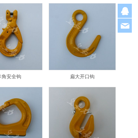
Q
hjl
羊角安全钩
扁大开口钩