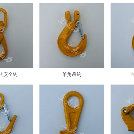
转安全钩
羊角吊钩