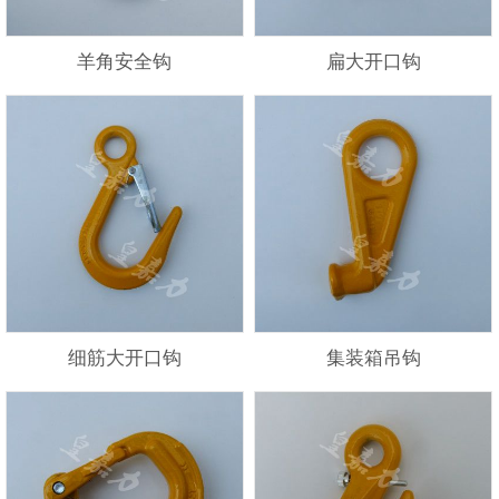
羊角安全钩
扁大开口钩
细筋大开口钩
集装箱吊钩