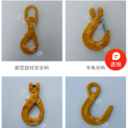
眼型旋转安全钩
羊角吊钩