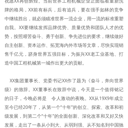
祝愿XX再创辉煌。当前世界工程机械企业正面临着重新洗
牌的格局，XX前有标兵，后有追兵，要在强手如林的竞争
中继续胜出，就必须瞄准世界一流企业，用一流的标准重塑
自我。XX要继续发挥品牌优势、质量优势和团队人才的优
势，按照艰苦奋斗、勇于创新、争先进位的要求，继续做好
自主创新、资本运作、拓宽海内外市场等文章，尽快实现销
售千亿元，跻身世界五强目标，为振兴XX老工业基地、打
造中国工程机械第一城作出更大的贡献。
XX集团董事长、党委书记XX作了题为《奋斗，奔向世界
级》的致辞。XX董事长在致辞中说，今天是一个值得铭记
的日子，今晚必将是 令人激动的夜晚。XX从19X9年成立
至今已经20年了，从第一个“十年”的创立、探索、改革和初
级发展，到第二个“十年”的全面创新、深化改革和又好又快
发展，走出了一条从小到大、从弱到强、从不知名到中国驰