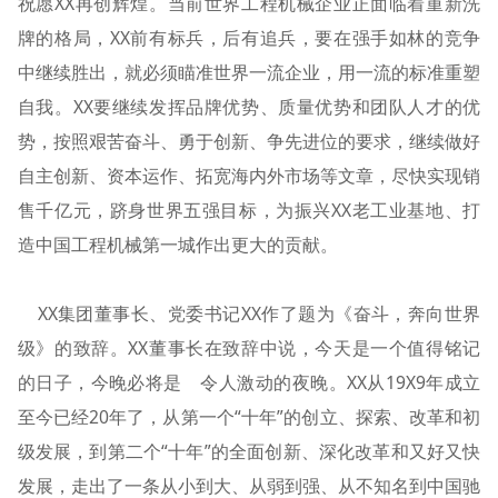
祝愿XX再创辉煌。当前世界工程机械企业正面临着重新洗
牌的格局，XX前有标兵，后有追兵，要在强手如林的竞争
中继续胜出，就必须瞄准世界一流企业，用一流的标准重塑
自我。XX要继续发挥品牌优势、质量优势和团队人才的优
势，按照艰苦奋斗、勇于创新、争先进位的要求，继续做好
自主创新、资本运作、拓宽海内外市场等文章，尽快实现销
售千亿元，跻身世界五强目标，为振兴XX老工业基地、打
造中国工程机械第一城作出更大的贡献。
XX集团董事长、党委书记XX作了题为《奋斗，奔向世界
级》的致辞。XX董事长在致辞中说，今天是一个值得铭记
的日子，今晚必将是 令人激动的夜晚。XX从19X9年成立
至今已经20年了，从第一个“十年”的创立、探索、改革和初
级发展，到第二个“十年”的全面创新、深化改革和又好又快
发展，走出了一条从小到大、从弱到强、从不知名到中国驰